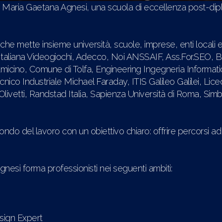
ITS Maria Gaetana Agnesi, una scuola di eccellenza post-di
 che mette insieme università, scuole, imprese, enti locali 
aliana Videogiochi, Adecco, Noi ANSSAIF, Ass.For.SEO, BIP,
micino, Comune di Tolfa, Engineering Ingegneria Informati
o Tecnico Industriale Michael Faraday, ITIS Galileo Galilei, L
tti, Randstad Italia, Sapienza Università di Roma, Simbios
o del lavoro con un obiettivo chiaro: offrire percorsi ad
gnesi forma professionisti nei seguenti ambiti:
sign Expert