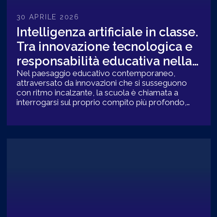
30 APRILE 2026
Intelligenza artificiale in classe.
Tra innovazione tecnologica e
responsabilità educativa nella
scuola contemporanea
Nel paesaggio educativo contemporaneo,
attraversato da innovazioni che si susseguono
con ritmo incalzante, la scuola è chiamata a
interrogarsi sul proprio compito più profondo,
che non consiste soltanto nel trasmettere saperi,
ma nel formare coscienze capaci di orientarsi
nella complessità.