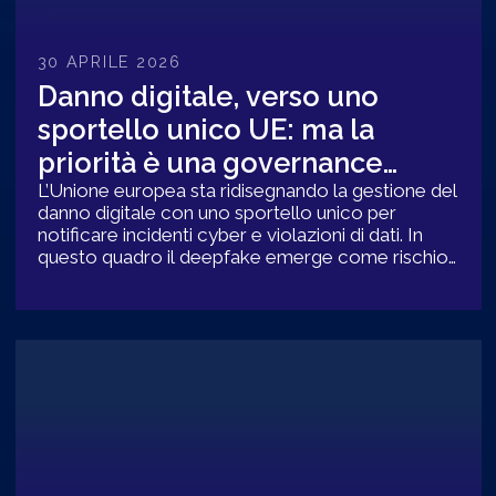
30 APRILE 2026
Danno digitale, verso uno
sportello unico UE: ma la
priorità è una governance
solida
L’Unione europea sta ridisegnando la gestione del
danno digitale con uno sportello unico per
notificare incidenti cyber e violazioni di dati. In
questo quadro il deepfake emerge come rischio
ibrido che unisce frode, accessi abusivi,
reputazione e protezione dei dati