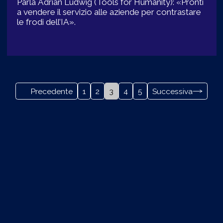
Parla Adrian Ludwig (Tools for Humanity): «Pronti
a vendere il servizio alle aziende per contrastare
le frodi dell’IA».
Precedente
1
2
3
4
5
Successiva